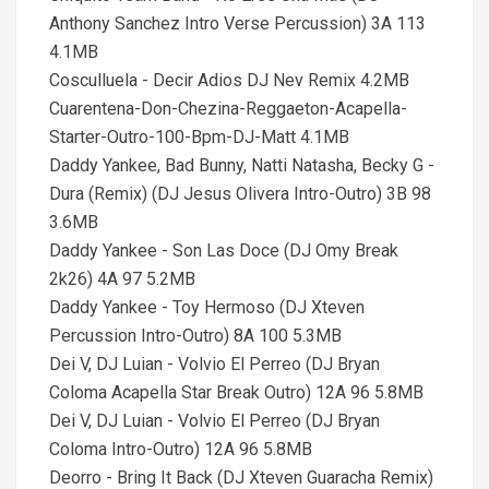
Anthony Sanchez Intro Verse Percussion) 3A 113
4.1MB
Cosculluela - Decir Adios DJ Nev Remix 4.2MB
Cuarentena-Don-Chezina-Reggaeton-Acapella-
Starter-Outro-100-Bpm-DJ-Matt 4.1MB
Daddy Yankee, Bad Bunny, Natti Natasha, Becky G -
Dura (Remix) (DJ Jesus Olivera Intro-Outro) 3B 98
3.6MB
Daddy Yankee - Son Las Doce (DJ Omy Break
2k26) 4A 97 5.2MB
Daddy Yankee - Toy Hermoso (DJ Xteven
Percussion Intro-Outro) 8A 100 5.3MB
Dei V, DJ Luian - Volvio El Perreo (DJ Bryan
Coloma Acapella Star Break Outro) 12A 96 5.8MB
Dei V, DJ Luian - Volvio El Perreo (DJ Bryan
Coloma Intro-Outro) 12A 96 5.8MB
Deorro - Bring It Back (DJ Xteven Guaracha Remix)