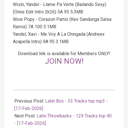
Wisin, Yandel - Llame Pa Verte (Bailando Sexy)
(Onne Edit Intro 2k26) 5A 95 5.3MB
Wow Popy - Corazon Partio (Kev Sandunga Salsa
Remix) 7A 100 5.1MB
Yandel, Xavi - Me Voy A La Chingada (Andreex
Acapella Intro) 9A 95 3.1MB
Download link is available for Members ONLY!
JOIN NOW!
2026-
02-
Previous Post:
Latin Box - 33 Tracks top mp3 -
17
[17-Feb-2026]
Next Post:
Latin Throwbacks - 129 Tracks top 40
- [17-Feb-2026]