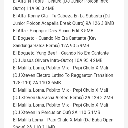
El Alfa, N-Fasis - Cintura (DJ Junior Poicon Intro-
Outro) 11A 96 3.4MB
El Alfa, Ronny Gta - Tu Cabeza En La Subasta (DJ
Junior Poicon Acapella Break Outro) 9A 126 3.8MB
El Alfa - Singapur Dary Scanu Edit 3.5MB
El Bogueto - Cuando No Era Cantante (Kev
Sandunga Salsa Remix) 12A 90 5.9MB
El Bogueto, Yung Beef - Cuando No Era Cantante
(DJ Jesus Olivera Intro-Outro) 10A 95 4.2MB
El Malilla, Lorna, Pablito Mix - Papi Chulo X Mali
(DJ Xteven Electro Latino To Reggaeton Transition
128-110) 2A 110 3.6MB
El Malilla, Lorna, Pablito Mix - Papi Chulo X Mali
(DJ Xteven Guaracha Aleteo Remix) 2A 128 3.2MB
El Malilla, Lorna, Pablito Mix - Papi Chulo X Mali
(DJ Xteven In Percusion Out) 2A 110 5.1MB
El Malilla Lorna - Papi Chulo X Mali (DJ Buba Open
Show) 2A 110 3.1MB