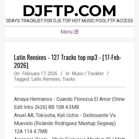
Skip
DJFTP.COM
to
content
0DAYS TRACKLIST FOR DJS TOP HOT MUSIC POOL FTP ACCESS
Primary
Menu
Navigation
Menu
Latin Remixes - 127 Tracks top mp3 - [17-Feb-
2026]
On:
February 17, 2026
In:
Music / Tracklist
Tagged:
Latin
,
Remixes
,
Tracks
Amaya Hermanos - Cuando Florezca El Amor (Onne
Edit Intro 2k26) 8B 108 4.3MB
Anuel AA, Tokischa, Kali Uchis - Delincuente Vs.
Muevelo (Rolando Rodriguez Mashup Segway)
12A 114 4.7MB