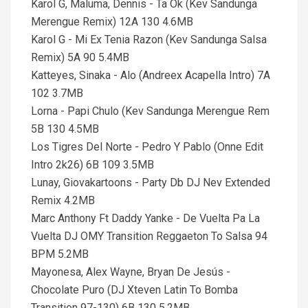
Karol G, Maluma, Dennis - Ta Ok (Kev Sandunga
Merengue Remix) 12A 130 4.6MB
Karol G - Mi Ex Tenia Razon (Kev Sandunga Salsa
Remix) 5A 90 5.4MB
Katteyes, Sinaka - Alo (Andreex Acapella Intro) 7A
102 3.7MB
Lorna - Papi Chulo (Kev Sandunga Merengue Rem
5B 130 4.5MB
Los Tigres Del Norte - Pedro Y Pablo (Onne Edit
Intro 2k26) 6B 109 3.5MB
Lunay, Giovakartoons - Party Db DJ Nev Extended
Remix 4.2MB
Marc Anthony Ft Daddy Yanke - De Vuelta Pa La
Vuelta DJ OMY Transition Reggaeton To Salsa 94
BPM 5.2MB
Mayonesa, Alex Wayne, Bryan De Jesús -
Chocolate Puro (DJ Xteven Latin To Bomba
Transition 97-130) 6B 130 5.2MB