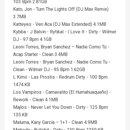
103 Bpm 2.81GB
Kato, Jon - Turn The Lights Off (DJ Max Remix)
3.7MB
Katteyes - Ven Aca (DJ Max Extended) 4.1MB
Kybba - J Balvin - Rytikal - I Love It - Dirty - Wilmer
DJ - 97 Bpm 4.1GB
Leoni Torres, Bryan Sanchez – Nadie Como Tú -
Acap Starter - Clean 3.4MB
Leoni Torres - Bryan Sanchez - Nadie Como Tu -
Clean - Wilmer DJ - 95 Bpm 1.62GB
L Kimii - Las Prostis - Redrum Dirty - 100 Bpm
1474.KB
Los Vampiros - Carnavalito (El Humahuaqueño) -
Rework - Clean 4.1MB
Majlos - Never Let You Down - Dirty - 125 Bpm
135.KB
Maluma, Kany García – 1+1 - Clean 4.9MB
Matroda - Bullshit - Dirty - 130 Bpm 1259.KB