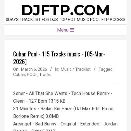
Skip
DJFTP.COM
to
content
0DAYS TRACKLIST FOR DJS TOP HOT MUSIC POOL FTP ACCESS
Primary
Menu
Navigation
Menu
Cuban Pool - 115 Tracks music - [05-Mar-
2026]
On:
March 6, 2026
In:
Music / Tracklist
Tagged:
Cuban
,
POOL
,
Tracks
2sher - All That She Wants - Tech House Remix -
Clean - 127 Bpm 1315.KB
31 Minutos - Bailan Sin Parar (DJ Max Edit, Bruno
Borlone Remix) 3.8MB
Arcangel - Bad Bunny - Original - Extended - Jordan