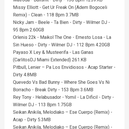
Missy Elliott - Get Ur Freak On (Adem Bogoceli
Remix) - Clean - 118 Bpm 3.7MB
Nicky Jam - Beele - Ta Bien - Dirty - Wilmer DJ -
95 Bpm 2.60GB
Orlenis 22k - Maikol The One - Ernesto Losa - La
Sin Hueso - Dirty - Wilmer DJ - 112 Bpm 4.20GB
Payaso X Ley & Musteerifa - Las Ganas
(CarlitosDJ Miami Extended) 261.KB
Pitbull, Lenier – Pa Los Envidiosos - Acap Starter -
Dirty 4.8MB
Quevedo Vs Bad Bunny - Where She Goes Vs Ni
Borracho - Break Dirty - 153 Bpm 3.6MB
Rey Tony - Helabusador - Yomil - La Dificil - Dirty -
Wilmer DJ - 113 Bpm 1.75GB
Seikan Anikila, Melodiako – Ese Cuerpo (Remix) -
Acap - Dirty 5.3MB
Seikan Anikila, Melodiako – Ese Cuerpo (Remix) -