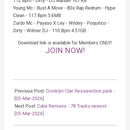
112 Bpm - Dirty - DJ Manuel 167.KB
Young Mc - Bust A Move - 80s Rap Redrum - Hype
Clean - 117 Bpm 5.6MB
Zurdo Mc - Payaso X Ley - Wildey - Poquitico -
Dirty - Wilmer DJ - 110 Bpm 4.51GB
Download link is available for Members ONLY!
JOIN NOW!
2026-
03-
Previous Post:
Crooklyn Clan Ressurection pack -
06
[05-Mar-2026]
Next Post:
Cuba Remixes - 78 Tracks newest -
[05-Mar-2026]